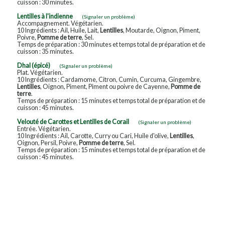
cuisson : 30 minutes.
Lentilles à l'indienne
(Signaler un problème)
Accompagnement. Végétarien.
10 Ingrédients : Ail, Huile, Lait,
Lentilles
, Moutarde, Oignon, Piment,
Poivre,
Pomme de terre
, Sel.
Temps de préparation : 30 minutes et temps total de préparation et de
cuisson : 35 minutes.
Dhal (épicé)
(Signaler un problème)
Plat. Végétarien.
10 Ingrédients : Cardamome, Citron, Cumin, Curcuma, Gingembre,
Lentilles
, Oignon, Piment, Piment ou poivre de Cayenne,
Pomme de
terre
.
Temps de préparation : 15 minutes et temps total de préparation et de
cuisson : 45 minutes.
Velouté de Carottes et Lentilles de Corail
(Signaler un problème)
Entrée. Végétarien.
10 Ingrédients : Ail, Carotte, Curry ou Cari, Huile d'olive,
Lentilles
,
Oignon, Persil, Poivre,
Pomme de terre
, Sel.
Temps de préparation : 15 minutes et temps total de préparation et de
cuisson : 45 minutes.