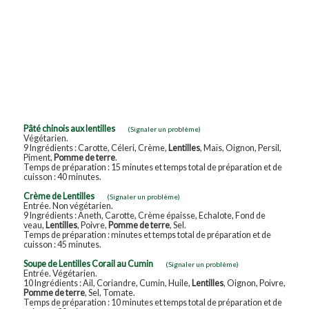
Pâté chinois aux lentilles
(Signaler un problème)
Végétarien.
9 Ingrédients : Carotte, Céleri, Crème,
Lentilles
, Maïs, Oignon, Persil,
Piment,
Pomme de terre
.
Temps de préparation : 15 minutes et temps total de préparation et de
cuisson : 40 minutes.
Crème de Lentilles
(Signaler un problème)
Entrée. Non végétarien.
9 Ingrédients : Aneth, Carotte, Crème épaisse, Echalote, Fond de
veau,
Lentilles
, Poivre,
Pomme de terre
, Sel.
Temps de préparation : minutes et temps total de préparation et de
cuisson : 45 minutes.
Soupe de Lentilles Corail au Cumin
(Signaler un problème)
Entrée. Végétarien.
10 Ingrédients : Ail, Coriandre, Cumin, Huile,
Lentilles
, Oignon, Poivre,
Pomme de terre
, Sel, Tomate.
Temps de préparation : 10 minutes et temps total de préparation et de