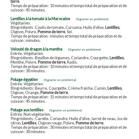
terre
.
Temps de préparation : 10 minutes et temps total de préparation et de
cuisson : 45 minutes.
Lentilles à la tomate à la Marocaine
(Signaler un problème)
Végétarien.
8 Ingrédients : Coulis de tomate, Curcuma, Huile d'olive,
Lentilles
,
Oignon, Poivre,
Pomme de terre
, Sel.
Temps de préparation : minutes et temps total de préparation et de
cuisson : minutes.
Velouté de dragon à la menthe
(Signaler un problème)
Entrée. Végétarien.
8 Ingrédients : Bouillon de légumes, Coriandre, Courgette,
Lentilles
,
Menthe, Poivre,
Pomme de terre
, Radis.
Temps de préparation : 10 minutes et temps total de préparation et de
cuisson : 30 minutes.
Potage égyptien
(Signaler un problème)
Entrée. Végétarien.
8 Ingrédients : Beurre, Courgette, Crème fraîche, Cumin,
Lentilles
,
Oignon, Orange,
Pomme de terre
.
Temps de préparation : 15 minutes et temps total de préparation et de
cuisson : 45 minutes.
Potage aux lentilles
(Signaler un problème)
Entrée. Non végétarien.
9 Ingrédients : Carotte, Coriandre, Huile d'olive, Jarret de veau, Jus de
citron,
Lentilles
, Oignon rouge, Poivre,
Pomme de terre
.
Temps de préparation : 30 minutes et temps total de préparation et de
cuisson : 30 minutes.