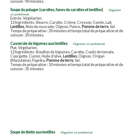
cuisson : 90 minutes.
Soupe du potager (carottes, fanes de carottes et lentilles)
(Signaler
un problème)
Entrée. Végétarien.
12 Ingrédients : Beurre, Carotte, Crème, Cresson, Cumin, Lait,
Lentilles
, Noix de muscade, Oignon, Poivre,
Pomme de terre
, Sel.
Temps de préparation : 20 minutes et temps total de préparation et de
cuisson : 20 minutes.
Casserole de légumes aux lentilles
(Signaler un problème)
Plat. Végétarien.
12 Ingrédients : Bouillon de légumes, Carotte, Coulis de tomate,
Courgette, Cumin, Huile d'olive,
Lentilles
, Oignon, Origan
(Marjolaine), Paprika,
Pomme de terre
, Sel.
Temps de préparation : 10 minutes et temps total de préparation et de
cuisson : 35 minutes.
Soupe de blette aux lentilles
(Signaler un problème)