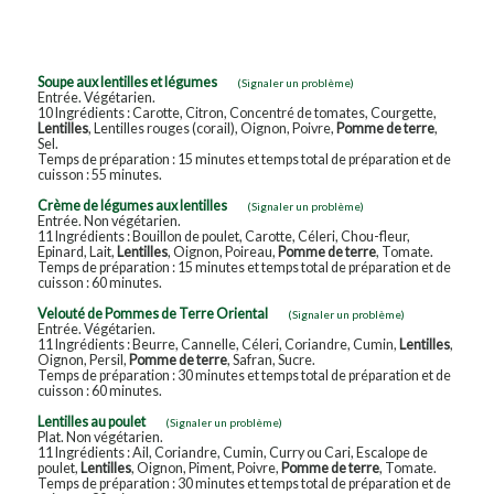
Soupe aux lentilles et légumes
(Signaler un problème)
Entrée. Végétarien.
10 Ingrédients : Carotte, Citron, Concentré de tomates, Courgette,
Lentilles
, Lentilles rouges (corail), Oignon, Poivre,
Pomme de terre
,
Sel.
Temps de préparation : 15 minutes et temps total de préparation et de
cuisson : 55 minutes.
Crème de légumes aux lentilles
(Signaler un problème)
Entrée. Non végétarien.
11 Ingrédients : Bouillon de poulet, Carotte, Céleri, Chou-fleur,
Epinard, Lait,
Lentilles
, Oignon, Poireau,
Pomme de terre
, Tomate.
Temps de préparation : 15 minutes et temps total de préparation et de
cuisson : 60 minutes.
Velouté de Pommes de Terre Oriental
(Signaler un problème)
Entrée. Végétarien.
11 Ingrédients : Beurre, Cannelle, Céleri, Coriandre, Cumin,
Lentilles
,
Oignon, Persil,
Pomme de terre
, Safran, Sucre.
Temps de préparation : 30 minutes et temps total de préparation et de
cuisson : 60 minutes.
Lentilles au poulet
(Signaler un problème)
Plat. Non végétarien.
11 Ingrédients : Ail, Coriandre, Cumin, Curry ou Cari, Escalope de
poulet,
Lentilles
, Oignon, Piment, Poivre,
Pomme de terre
, Tomate.
Temps de préparation : 30 minutes et temps total de préparation et de