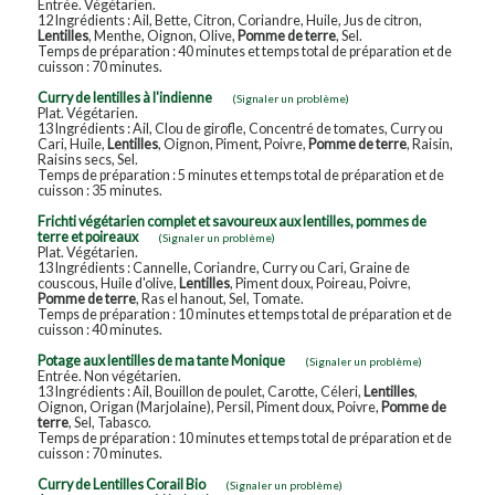
Entrée. Végétarien.
12 Ingrédients : Ail, Bette, Citron, Coriandre, Huile, Jus de citron,
Lentilles
, Menthe, Oignon, Olive,
Pomme de terre
, Sel.
Temps de préparation : 40 minutes et temps total de préparation et de
cuisson : 70 minutes.
Curry de lentilles à l'indienne
(Signaler un problème)
Plat. Végétarien.
13 Ingrédients : Ail, Clou de girofle, Concentré de tomates, Curry ou
Cari, Huile,
Lentilles
, Oignon, Piment, Poivre,
Pomme de terre
, Raisin,
Raisins secs, Sel.
Temps de préparation : 5 minutes et temps total de préparation et de
cuisson : 35 minutes.
Frichti végétarien complet et savoureux aux lentilles, pommes de
terre et poireaux
(Signaler un problème)
Plat. Végétarien.
13 Ingrédients : Cannelle, Coriandre, Curry ou Cari, Graine de
couscous, Huile d'olive,
Lentilles
, Piment doux, Poireau, Poivre,
Pomme de terre
, Ras el hanout, Sel, Tomate.
Temps de préparation : 10 minutes et temps total de préparation et de
cuisson : 40 minutes.
Potage aux lentilles de ma tante Monique
(Signaler un problème)
Entrée. Non végétarien.
13 Ingrédients : Ail, Bouillon de poulet, Carotte, Céleri,
Lentilles
,
Oignon, Origan (Marjolaine), Persil, Piment doux, Poivre,
Pomme de
terre
, Sel, Tabasco.
Temps de préparation : 10 minutes et temps total de préparation et de
cuisson : 70 minutes.
Curry de Lentilles Corail Bio
(Signaler un problème)