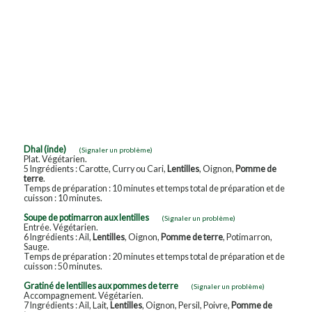
Dhal (inde)
(Signaler un problème)
Plat. Végétarien.
5 Ingrédients : Carotte, Curry ou Cari,
Lentilles
, Oignon,
Pomme de
terre
.
Temps de préparation : 10 minutes et temps total de préparation et de
cuisson : 10 minutes.
Soupe de potimarron aux lentilles
(Signaler un problème)
Entrée. Végétarien.
6 Ingrédients : Ail,
Lentilles
, Oignon,
Pomme de terre
, Potimarron,
Sauge.
Temps de préparation : 20 minutes et temps total de préparation et de
cuisson : 50 minutes.
Gratiné de lentilles aux pommes de terre
(Signaler un problème)
Accompagnement. Végétarien.
7 Ingrédients : Ail, Lait,
Lentilles
, Oignon, Persil, Poivre,
Pomme de