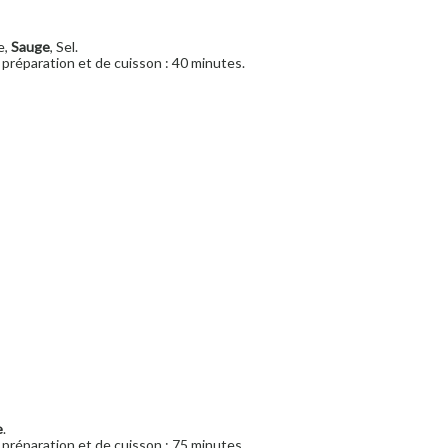
e,
Sauge
, Sel.
préparation et de cuisson : 40 minutes.
e
.
préparation et de cuisson : 75 minutes.