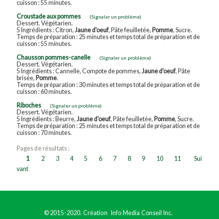
cuisson : 55 minutes.
Croustade aux pommes
(Signaler un problème)
Dessert. Végétarien.
5 Ingrédients : Citron,
Jaune d'oeuf
, Pâte feuilletée,
Pomme
, Sucre.
Temps de préparation : 25 minutes et temps total de préparation et de
cuisson : 55 minutes.
Chausson pommes-canelle
(Signaler un problème)
Dessert. Végétarien.
5 Ingrédients : Cannelle, Compote de pommes,
Jaune d'oeuf
, Pâte
brisée,
Pomme
.
Temps de préparation : 30 minutes et temps total de préparation et de
cuisson : 60 minutes.
Riboches
(Signaler un problème)
Dessert. Végétarien.
5 Ingrédients : Beurre,
Jaune d'oeuf
, Pâte feuilletée,
Pomme
, Sucre.
Temps de préparation : 25 minutes et temps total de préparation et de
cuisson : 70 minutes.
Pages de résultats :
1
2
3
4
5
6
7
8
9
10
11
Sui
vant
© 2015-2020. Création
Info Media Conseil Inc.