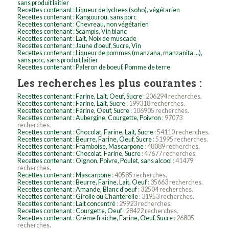
sans produit laitier
Recettes contenant : Liqueur de lychees (soho), végétarien
Recettes contenant : Kangourou, sans porc
Recettes contenant : Chevreau, non végétarien
Recettes contenant : Scampis, Vin blanc
Recettes contenant : Lait, Noix de muscade
Recettes contenant : Jaune d'oeuf, Sucre, Vin
Recettes contenant : Liqueur de pommes (manzana, manzanita ...),
sans porc, sans produit laitier
Recettes contenant : Paleron de boeuf, Pomme de terre
Les recherches les plus courantes :
Recettes contenant : Farine, Lait, Oeuf, Sucre
: 206294 recherches.
Recettes contenant : Farine, Lait, Sucre
: 199318 recherches.
Recettes contenant : Farine, Oeuf, Sucre
: 106905 recherches.
Recettes contenant : Aubergine, Courgette, Poivron
: 97073
recherches.
Recettes contenant : Chocolat, Farine, Lait, Sucre
: 54110 recherches.
Recettes contenant : Beurre, Farine, Oeuf, Sucre
: 51995 recherches.
Recettes contenant : Framboise, Mascarpone
: 48089 recherches.
Recettes contenant : Chocolat, Farine, Sucre
: 47677 recherches.
Recettes contenant : Oignon, Poivre, Poulet, sans alcool
: 41479
recherches.
Recettes contenant : Mascarpone
: 40585 recherches.
Recettes contenant : Beurre, Farine, Lait, Oeuf
: 35663 recherches.
Recettes contenant : Amande, Blanc d'oeuf
: 32504 recherches.
Recettes contenant : Girolle ou Chanterelle
: 31953 recherches.
Recettes contenant : Lait concentré
: 29923 recherches.
Recettes contenant : Courgette, Oeuf
: 28422 recherches.
Recettes contenant : Crème fraîche, Farine, Oeuf, Sucre
: 26805
recherches.