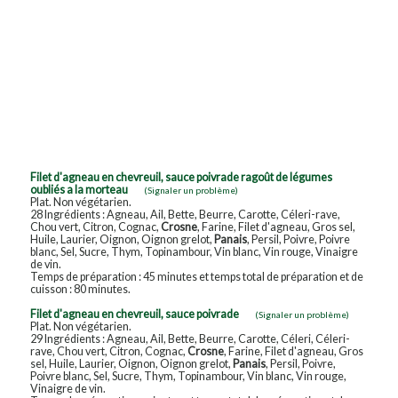
Filet d'agneau en chevreuil, sauce poivrade ragoût de légumes
oubliés a la morteau
(Signaler un problème)
Plat. Non végétarien.
28 Ingrédients : Agneau, Ail, Bette, Beurre, Carotte, Céleri-rave,
Chou vert, Citron, Cognac,
Crosne
, Farine, Filet d'agneau, Gros sel,
Huile, Laurier, Oignon, Oignon grelot,
Panais
, Persil, Poivre, Poivre
blanc, Sel, Sucre, Thym, Topinambour, Vin blanc, Vin rouge, Vinaigre
de vin.
Temps de préparation : 45 minutes et temps total de préparation et de
cuisson : 80 minutes.
Filet d'agneau en chevreuil, sauce poivrade
(Signaler un problème)
Plat. Non végétarien.
29 Ingrédients : Agneau, Ail, Bette, Beurre, Carotte, Céleri, Céleri-
rave, Chou vert, Citron, Cognac,
Crosne
, Farine, Filet d'agneau, Gros
sel, Huile, Laurier, Oignon, Oignon grelot,
Panais
, Persil, Poivre,
Poivre blanc, Sel, Sucre, Thym, Topinambour, Vin blanc, Vin rouge,
Vinaigre de vin.