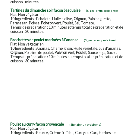
cuisson : minutes.
Tartines du dimanche soir façon basquaise
(Signaler un problème)
Plat. Non végétarien.
10 Ingrédients : Echalote, Huile d'olive,
Oignon
, Pain baguette,
Parmesan, Poivre,
Poivron vert
,
Poulet
, Sel, Tomate.
Temps de préparation : 10 minutes et temps total de préparation et de
cuisson : 20 minutes.
Brochettes de poulet marinées à l'ananas
(Signaler un problème)
Plat. Non végétarien.
10 Ingrédients : Ananas, Champignon, Huile végétale, Jus d'ananas,
Oignon
, Poitrine de poulet,
Poivron vert
,
Poulet
, Sauce soja, Sucre.
Temps de préparation : 10 minutes et temps total de préparation et de
cuisson : 30 minutes.
Poulet au curry façon provencale
(Signaler un problème)
Plat. Non végétarien.
10 Ingrédients : Beurre, Crème fraîche, Curry ou Cari, Herbes de