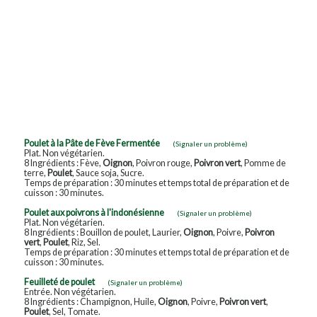
Poulet à la Pâte de Fève Fermentée
(Signaler un problème)
Plat. Non végétarien.
8 Ingrédients : Fève,
Oignon
, Poivron rouge,
Poivron vert
, Pomme de
terre,
Poulet
, Sauce soja, Sucre.
Temps de préparation : 30 minutes et temps total de préparation et de
cuisson : 30 minutes.
Poulet aux poivrons à l'indonésienne
(Signaler un problème)
Plat. Non végétarien.
8 Ingrédients : Bouillon de poulet, Laurier,
Oignon
, Poivre,
Poivron
vert
,
Poulet
, Riz, Sel.
Temps de préparation : 30 minutes et temps total de préparation et de
cuisson : 30 minutes.
Feuilleté de poulet
(Signaler un problème)
Entrée. Non végétarien.
8 Ingrédients : Champignon, Huile,
Oignon
, Poivre,
Poivron vert
,
Poulet
, Sel, Tomate.