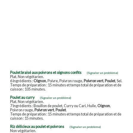
Poulet braisé aux poivrons et oignons confits
(Signaler un problème)
Plat. Non végétarien.
6 Ingrédients :
Oignon
, Poivre, Poivron rouge,
Poivron vert
,
Poulet
, Sel.
Temps de préparation : 15 minutes et temps total de préparation et de
cuisson : 105 minutes.
Poulet au curry
(Signaler un problème)
Plat. Non végétarien.
7 Ingrédients : Bouillon de poulet, Curry ou Cari, Huile,
Oignon
,
Poivron rouge,
Poivron vert
,
Poulet
.
Temps de préparation : 15 minutes et temps total de préparation et de
cuisson : 15 minutes.
Riz délicieux au poulet et poivrons
(Signaler un problème)
Non végétarien.