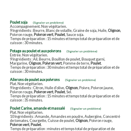
Poulet soja
(Signaler un problème)
Accompagnement. Non végétarien.
9 Ingrédients : Beurre, Blanc de volaille, Graine de soja, Huile,
Oignon
,
Poivron rouge,
Poivron vert
,
Poulet
, Sauce soja.
Temps de préparation : 15 minutes et temps total de préparation et de
cuisson : 30 minutes.
Potage au poulet et aux poivrons
(Signaler un problème)
Entrée. Non végétarien.
9 Ingrédients : Ail, Beurre, Bouillon de poulet, Bouquet garni,
Margarine,
Oignon
,
Poivron vert
, Pomme de terre,
Poulet
.
Temps de préparation : 30 minutes et temps total de préparation et de
cuisson : 30 minutes.
Ailerons de poulet aux poivrons
(Signaler un problème)
Plat. Non végétarien.
9 Ingrédients : Citron, Huile d'olive,
Oignon
, Poivre, Poivron jaune,
Poivron rouge,
Poivron vert
,
Poulet
, Sel.
Temps de préparation : 15 minutes et temps total de préparation et de
cuisson : 35 minutes.
Poulet Carine, amande et massalé
(Signaler un problème)
Plat. Non végétarien.
10 Ingrédients : Amande, Amandes en poudre, Aubergine, Concentré
de tomates, Courgette, Cuisse de poulet,
Oignon
, Poivron rouge,
Poivron vert
,
Poulet
.
Temps de préparation : minutes et temps total de préparation et de