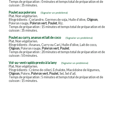
Temps de préparation : 0 minutes et temps total de préparation et de
cuisson : 35 minutes.
Poulet aux poivrons
(Signaler un problème)
Plat. Non végétarien.
8 Ingrédients : Coriandre, Germes de soja, Huile d'olive,
Oignon
,
Poivron rouge,
Poivron vert
,
Poulet
, Riz.
Temps de préparation : 15 minutes et temps total de préparation et de
cuisson : 35 minutes.
Poulet au curry, ananas et lait de coco
(Signaler un problème)
Plat. Non végétarien.
8 Ingrédients : Ananas, Curry ou Cari, Huile d'olive, Lait de coco,
Oignon
, Poivron rouge,
Poivron vert
,
Poulet
.
Temps de préparation : 20 minutes et temps total de préparation et de
cuisson : 50 minutes.
Vol-au-vent rapido presto à la Iany
(Signaler un problème)
Plat. Non végétarien.
9 Ingrédients : Crème de céleri, Echalote, Macédoine de légumes,
Oignon
, Poivre,
Poivron vert
,
Poulet
, Sel, Sel d'ail.
Temps de préparation : 5 minutes et temps total de préparation et de
cuisson : 15 minutes.