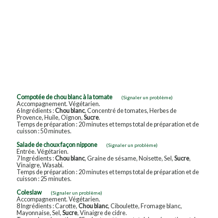
Compotée de chou blanc à la tomate
(Signaler un problème)
Accompagnement. Végétarien.
6 Ingrédients :
Chou blanc
, Concentré de tomates, Herbes de
Provence, Huile, Oignon,
Sucre
.
Temps de préparation : 20 minutes et temps total de préparation et de
cuisson : 50 minutes.
Salade de choux façon nippone
(Signaler un problème)
Entrée. Végétarien.
7 Ingrédients :
Chou blanc
, Graine de sésame, Noisette, Sel,
Sucre
,
Vinaigre, Wasabi.
Temps de préparation : 20 minutes et temps total de préparation et de
cuisson : 25 minutes.
Coleslaw
(Signaler un problème)
Accompagnement. Végétarien.
8 Ingrédients : Carotte,
Chou blanc
, Ciboulette, Fromage blanc,
Mayonnaise, Sel,
Sucre
, Vinaigre de cidre.