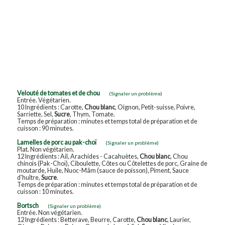
Velouté de tomates et de chou
(Signaler un problème)
Entrée. Végétarien.
10 Ingrédients : Carotte,
Chou blanc
, Oignon, Petit-suisse, Poivre,
Sarriette, Sel,
Sucre
, Thym, Tomate.
Temps de préparation : minutes et temps total de préparation et de
cuisson : 90 minutes.
Lamelles de porc au pak-choï
(Signaler un problème)
Plat. Non végétarien.
12 Ingrédients : Ail, Arachides - Cacahuètes,
Chou blanc
, Chou
chinois (Pak-Choï), Ciboulette, Côtes ou Côtelettes de porc, Graine de
moutarde, Huile, Nuoc-Mâm (sauce de poisson), Piment, Sauce
d'huître,
Sucre
.
Temps de préparation : minutes et temps total de préparation et de
cuisson : 10 minutes.
Bortsch
(Signaler un problème)
Entrée. Non végétarien.
12 Ingrédients : Betterave, Beurre, Carotte,
Chou blanc
, Laurier,