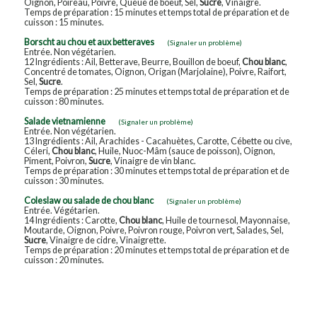
Oignon, Poireau, Poivre, Queue de boeuf, Sel,
Sucre
, Vinaigre.
Temps de préparation : 15 minutes et temps total de préparation et de
cuisson : 15 minutes.
Borscht au chou et aux betteraves
(Signaler un problème)
Entrée. Non végétarien.
12 Ingrédients : Ail, Betterave, Beurre, Bouillon de boeuf,
Chou blanc
,
Concentré de tomates, Oignon, Origan (Marjolaine), Poivre, Raifort,
Sel,
Sucre
.
Temps de préparation : 25 minutes et temps total de préparation et de
cuisson : 80 minutes.
Salade vietnamienne
(Signaler un problème)
Entrée. Non végétarien.
13 Ingrédients : Ail, Arachides - Cacahuètes, Carotte, Cébette ou cive,
Céleri,
Chou blanc
, Huile, Nuoc-Mâm (sauce de poisson), Oignon,
Piment, Poivron,
Sucre
, Vinaigre de vin blanc.
Temps de préparation : 30 minutes et temps total de préparation et de
cuisson : 30 minutes.
Coleslaw ou salade de chou blanc
(Signaler un problème)
Entrée. Végétarien.
14 Ingrédients : Carotte,
Chou blanc
, Huile de tournesol, Mayonnaise,
Moutarde, Oignon, Poivre, Poivron rouge, Poivron vert, Salades, Sel,
Sucre
, Vinaigre de cidre, Vinaigrette.
Temps de préparation : 20 minutes et temps total de préparation et de
cuisson : 20 minutes.