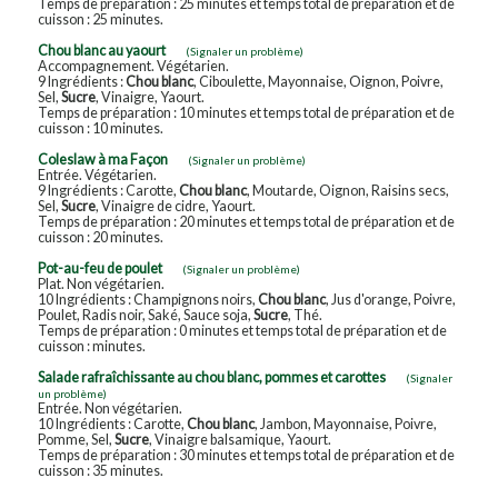
Temps de préparation : 25 minutes et temps total de préparation et de
cuisson : 25 minutes.
Chou blanc au yaourt
(Signaler un problème)
Accompagnement. Végétarien.
9 Ingrédients :
Chou blanc
, Ciboulette, Mayonnaise, Oignon, Poivre,
Sel,
Sucre
, Vinaigre, Yaourt.
Temps de préparation : 10 minutes et temps total de préparation et de
cuisson : 10 minutes.
Coleslaw à ma Façon
(Signaler un problème)
Entrée. Végétarien.
9 Ingrédients : Carotte,
Chou blanc
, Moutarde, Oignon, Raisins secs,
Sel,
Sucre
, Vinaigre de cidre, Yaourt.
Temps de préparation : 20 minutes et temps total de préparation et de
cuisson : 20 minutes.
Pot-au-feu de poulet
(Signaler un problème)
Plat. Non végétarien.
10 Ingrédients : Champignons noirs,
Chou blanc
, Jus d'orange, Poivre,
Poulet, Radis noir, Saké, Sauce soja,
Sucre
, Thé.
Temps de préparation : 0 minutes et temps total de préparation et de
cuisson : minutes.
Salade rafraîchissante au chou blanc, pommes et carottes
(Signaler
un problème)
Entrée. Non végétarien.
10 Ingrédients : Carotte,
Chou blanc
, Jambon, Mayonnaise, Poivre,
Pomme, Sel,
Sucre
, Vinaigre balsamique, Yaourt.
Temps de préparation : 30 minutes et temps total de préparation et de
cuisson : 35 minutes.