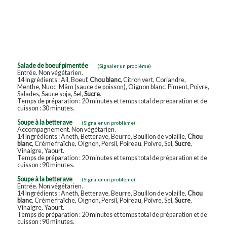
Salade de boeuf pimentée
(Signaler un problème)
Entrée. Non végétarien.
14 Ingrédients : Ail, Boeuf,
Chou blanc
, Citron vert, Coriandre,
Menthe, Nuoc-Mâm (sauce de poisson), Oignon blanc, Piment, Poivre,
Salades, Sauce soja, Sel,
Sucre
.
Temps de préparation : 20 minutes et temps total de préparation et de
cuisson : 30 minutes.
Soupe à la betterave
(Signaler un problème)
Accompagnement. Non végétarien.
14 Ingrédients : Aneth, Betterave, Beurre, Bouillon de volaille,
Chou
blanc
, Crème fraîche, Oignon, Persil, Poireau, Poivre, Sel,
Sucre
,
Vinaigre, Yaourt.
Temps de préparation : 20 minutes et temps total de préparation et de
cuisson : 90 minutes.
Soupe à la betterave
(Signaler un problème)
Entrée. Non végétarien.
14 Ingrédients : Aneth, Betterave, Beurre, Bouillon de volaille,
Chou
blanc
, Crème fraîche, Oignon, Persil, Poireau, Poivre, Sel,
Sucre
,
Vinaigre, Yaourt.
Temps de préparation : 20 minutes et temps total de préparation et de
cuisson : 90 minutes.