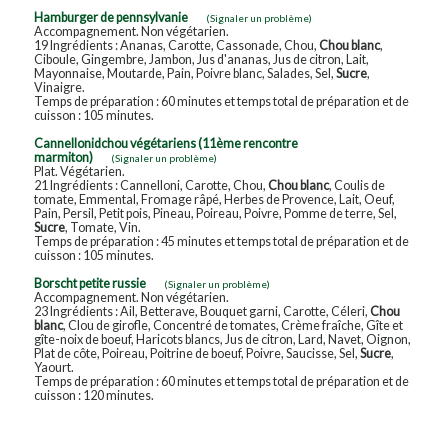
Hamburger de pennsylvanie
(Signaler un problème)
Accompagnement. Non végétarien.
19 Ingrédients : Ananas, Carotte, Cassonade, Chou,
Chou blanc
,
Ciboule, Gingembre, Jambon, Jus d'ananas, Jus de citron, Lait,
Mayonnaise, Moutarde, Pain, Poivre blanc, Salades, Sel,
Sucre
,
Vinaigre.
Temps de préparation : 60 minutes et temps total de préparation et de
cuisson : 105 minutes.
Cannellonidchou végétariens (11ème rencontre
marmiton)
(Signaler un problème)
Plat. Végétarien.
21 Ingrédients : Cannelloni, Carotte, Chou,
Chou blanc
, Coulis de
tomate, Emmental, Fromage râpé, Herbes de Provence, Lait, Oeuf,
Pain, Persil, Petit pois, Pineau, Poireau, Poivre, Pomme de terre, Sel,
Sucre
, Tomate, Vin.
Temps de préparation : 45 minutes et temps total de préparation et de
cuisson : 105 minutes.
Borscht petite russie
(Signaler un problème)
Accompagnement. Non végétarien.
23 Ingrédients : Ail, Betterave, Bouquet garni, Carotte, Céleri,
Chou
blanc
, Clou de girofle, Concentré de tomates, Crème fraîche, Gîte et
gîte-noix de boeuf, Haricots blancs, Jus de citron, Lard, Navet, Oignon,
Plat de côte, Poireau, Poitrine de boeuf, Poivre, Saucisse, Sel,
Sucre
,
Yaourt.
Temps de préparation : 60 minutes et temps total de préparation et de
cuisson : 120 minutes.