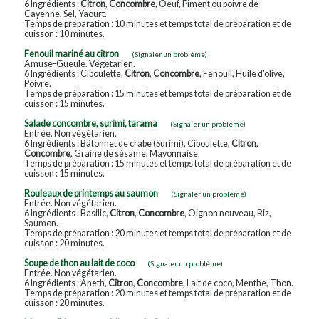
6 Ingrédients :
Citron
,
Concombre
, Oeuf, Piment ou poivre de
Cayenne, Sel, Yaourt.
Temps de préparation : 10 minutes et temps total de préparation et de
cuisson : 10 minutes.
Fenouil mariné au citron
(Signaler un problème)
Amuse-Gueule. Végétarien.
6 Ingrédients : Ciboulette,
Citron
,
Concombre
, Fenouil, Huile d'olive,
Poivre.
Temps de préparation : 15 minutes et temps total de préparation et de
cuisson : 15 minutes.
Salade concombre, surimi, tarama
(Signaler un problème)
Entrée. Non végétarien.
6 Ingrédients : Bâtonnet de crabe (Surimi), Ciboulette,
Citron
,
Concombre
, Graine de sésame, Mayonnaise.
Temps de préparation : 15 minutes et temps total de préparation et de
cuisson : 15 minutes.
Rouleaux de printemps au saumon
(Signaler un problème)
Entrée. Non végétarien.
6 Ingrédients : Basilic,
Citron
,
Concombre
, Oignon nouveau, Riz,
Saumon.
Temps de préparation : 20 minutes et temps total de préparation et de
cuisson : 20 minutes.
Soupe de thon au lait de coco
(Signaler un problème)
Entrée. Non végétarien.
6 Ingrédients : Aneth,
Citron
,
Concombre
, Lait de coco, Menthe, Thon.
Temps de préparation : 20 minutes et temps total de préparation et de
cuisson : 20 minutes.