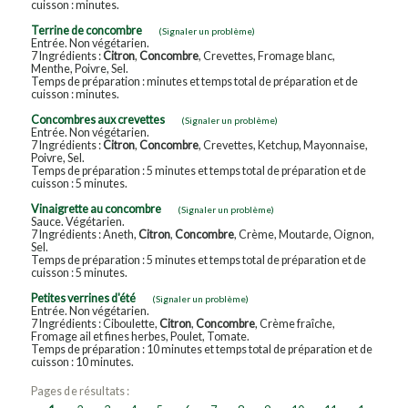
cuisson : minutes.
Terrine de concombre
(Signaler un problème)
Entrée. Non végétarien.
7 Ingrédients :
Citron
,
Concombre
, Crevettes, Fromage blanc,
Menthe, Poivre, Sel.
Temps de préparation : minutes et temps total de préparation et de
cuisson : minutes.
Concombres aux crevettes
(Signaler un problème)
Entrée. Non végétarien.
7 Ingrédients :
Citron
,
Concombre
, Crevettes, Ketchup, Mayonnaise,
Poivre, Sel.
Temps de préparation : 5 minutes et temps total de préparation et de
cuisson : 5 minutes.
Vinaigrette au concombre
(Signaler un problème)
Sauce. Végétarien.
7 Ingrédients : Aneth,
Citron
,
Concombre
, Crème, Moutarde, Oignon,
Sel.
Temps de préparation : 5 minutes et temps total de préparation et de
cuisson : 5 minutes.
Petites verrines d'été
(Signaler un problème)
Entrée. Non végétarien.
7 Ingrédients : Ciboulette,
Citron
,
Concombre
, Crème fraîche,
Fromage ail et fines herbes, Poulet, Tomate.
Temps de préparation : 10 minutes et temps total de préparation et de
cuisson : 10 minutes.
Pages de résultats :