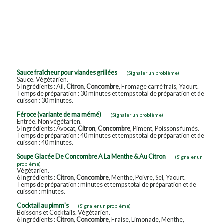
Sauce fraîcheur pour viandes grillées
(Signaler un problème)
Sauce. Végétarien.
5 Ingrédients : Ail,
Citron
,
Concombre
, Fromage carré frais, Yaourt.
Temps de préparation : 30 minutes et temps total de préparation et de
cuisson : 30 minutes.
Féroce (variante de ma mémé)
(Signaler un problème)
Entrée. Non végétarien.
5 Ingrédients : Avocat,
Citron
,
Concombre
, Piment, Poissons fumés.
Temps de préparation : 40 minutes et temps total de préparation et de
cuisson : 40 minutes.
Soupe Glacée De Concombre A La Menthe & Au Citron
(Signaler un
problème)
Végétarien.
6 Ingrédients :
Citron
,
Concombre
, Menthe, Poivre, Sel, Yaourt.
Temps de préparation : minutes et temps total de préparation et de
cuisson : minutes.
Cocktail au pimm's
(Signaler un problème)
Boissons et Cocktails. Végétarien.
6 Ingrédients :
Citron
,
Concombre
, Fraise, Limonade, Menthe,