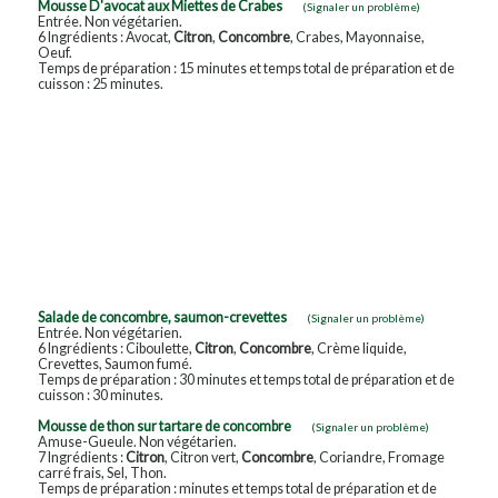
Mousse D'avocat aux Miettes de Crabes
(Signaler un problème)
Entrée. Non végétarien.
6 Ingrédients : Avocat,
Citron
,
Concombre
, Crabes, Mayonnaise,
Oeuf.
Temps de préparation : 15 minutes et temps total de préparation et de
cuisson : 25 minutes.
Salade de concombre, saumon-crevettes
(Signaler un problème)
Entrée. Non végétarien.
6 Ingrédients : Ciboulette,
Citron
,
Concombre
, Crème liquide,
Crevettes, Saumon fumé.
Temps de préparation : 30 minutes et temps total de préparation et de
cuisson : 30 minutes.
Mousse de thon sur tartare de concombre
(Signaler un problème)
Amuse-Gueule. Non végétarien.
7 Ingrédients :
Citron
, Citron vert,
Concombre
, Coriandre, Fromage
carré frais, Sel, Thon.
Temps de préparation : minutes et temps total de préparation et de