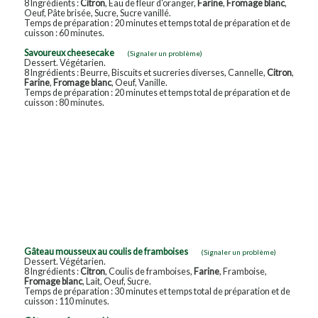
8 Ingrédients :
Citron
, Eau de fleur d'oranger,
Farine
,
Fromage blanc
,
Oeuf, Pâte brisée, Sucre, Sucre vanillé.
Temps de préparation : 20 minutes et temps total de préparation et de
cuisson : 60 minutes.
Savoureux cheesecake
(Signaler un problème)
Dessert. Végétarien.
8 Ingrédients : Beurre, Biscuits et sucreries diverses, Cannelle,
Citron
,
Farine
,
Fromage blanc
, Oeuf, Vanille.
Temps de préparation : 20 minutes et temps total de préparation et de
cuisson : 80 minutes.
Gâteau mousseux au coulis de framboises
(Signaler un problème)
Dessert. Végétarien.
8 Ingrédients :
Citron
, Coulis de framboises,
Farine
, Framboise,
Fromage blanc
, Lait, Oeuf, Sucre.
Temps de préparation : 30 minutes et temps total de préparation et de
cuisson : 110 minutes.