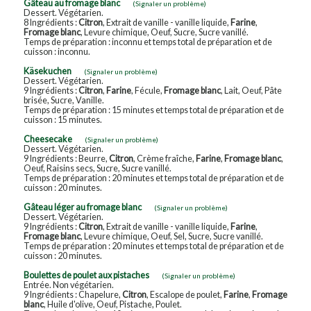
Gâteau au fromage blanc
(Signaler un problème)
Dessert. Végétarien.
8 Ingrédients :
Citron
, Extrait de vanille - vanille liquide,
Farine
,
Fromage blanc
, Levure chimique, Oeuf, Sucre, Sucre vanillé.
Temps de préparation : inconnu et temps total de préparation et de
cuisson : inconnu.
Käsekuchen
(Signaler un problème)
Dessert. Végétarien.
9 Ingrédients :
Citron
,
Farine
, Fécule,
Fromage blanc
, Lait, Oeuf, Pâte
brisée, Sucre, Vanille.
Temps de préparation : 15 minutes et temps total de préparation et de
cuisson : 15 minutes.
Cheesecake
(Signaler un problème)
Dessert. Végétarien.
9 Ingrédients : Beurre,
Citron
, Crème fraîche,
Farine
,
Fromage blanc
,
Oeuf, Raisins secs, Sucre, Sucre vanillé.
Temps de préparation : 20 minutes et temps total de préparation et de
cuisson : 20 minutes.
Gâteau léger au fromage blanc
(Signaler un problème)
Dessert. Végétarien.
9 Ingrédients :
Citron
, Extrait de vanille - vanille liquide,
Farine
,
Fromage blanc
, Levure chimique, Oeuf, Sel, Sucre, Sucre vanillé.
Temps de préparation : 20 minutes et temps total de préparation et de
cuisson : 20 minutes.
Boulettes de poulet aux pistaches
(Signaler un problème)
Entrée. Non végétarien.
9 Ingrédients : Chapelure,
Citron
, Escalope de poulet,
Farine
,
Fromage
blanc
, Huile d'olive, Oeuf, Pistache, Poulet.