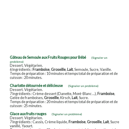
Gâteau de Semoule aux Fruits Rouges pour Bébé
(Signaler un
problème)
Dessert. Végétarien.
6 Ingrédients :
Framboise
,
Groseille
,
Lait
, Semoule, Sucre, Vanille.
Temps de préparation : 10 minutes et temps total de préparation et de
cuisson : 20 minutes.
Charlotte détournée et délicieuse
(Signaler un problème)
Dessert. Végétarien.
7 Ingrédients : Crème dessert (Danette, Mont-Blanc ...),
Framboise
,
Gelée de framboises,
Groseille
, Kirsch,
Lait
, Sucre.
Temps de préparation : 20 minutes et temps total de préparation et de
cuisson : 25 minutes.
Glace aux fruits rouges
(Signaler un problème)
Dessert. Végétarien.
7 Ingrédients : Cassis, Crème liquide,
Framboise
,
Groseille
,
Lait
, Sucre
vanillé, Yaourt.