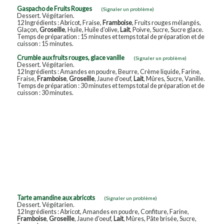
Gaspacho de Fruits Rouges
(Signaler un problème)
Dessert. Végétarien.
12 Ingrédients : Abricot, Fraise,
Framboise
, Fruits rouges mélangés,
Glaçon,
Groseille
, Huile, Huile d'olive,
Lait
, Poivre, Sucre, Sucre glace.
Temps de préparation : 15 minutes et temps total de préparation et de
cuisson : 15 minutes.
Crumble aux fruits rouges, glace vanille
(Signaler un problème)
Dessert. Végétarien.
12 Ingrédients : Amandes en poudre, Beurre, Crème liquide, Farine,
Fraise,
Framboise
,
Groseille
, Jaune d'oeuf,
Lait
, Mûres, Sucre, Vanille.
Temps de préparation : 30 minutes et temps total de préparation et de
cuisson : 30 minutes.
Tarte amandine aux abricots
(Signaler un problème)
Dessert. Végétarien.
12 Ingrédients : Abricot, Amandes en poudre, Confiture, Farine,
Framboise
,
Groseille
, Jaune d'oeuf,
Lait
, Mûres, Pâte brisée, Sucre,