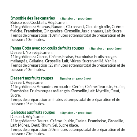
Smoothie des îles canaries
(Signaler un problème)
Boissons et Cocktails. Végétarien.
11 Ingrédients : Ananas, Banane, Citron vert, Clou de girofle, Crème
fraîche,
Framboise
, Gingembre,
Groseille
, Jus d'ananas,
Lait
, Sucre.
Temps de préparation : 10 minutes et temps total de préparation et de
cuisson : 10 minutes.
Panna Cotta avec son coulis de fruits rouges
(Signaler un problème)
Dessert. Non végétarien.
11 Ingrédients : Citron, Crème, Fraise,
Framboise
, Fruits rouges
mélangés, Gélatine,
Groseille
,
Lait
, Mûres, Sucre vanillé, Vanille.
Temps de préparation : 25 minutes et temps total de préparation et de
cuisson : 40 minutes.
Dessert aux fruits rouges
(Signaler un problème)
Dessert. Végétarien.
11 Ingrédients : Amandes en poudre, Cerise, Crème fleurette, Fraise,
Framboise
, Fruits rouges mélangés,
Groseille
,
Lait
, Myrtille, Oeuf,
Sucre.
Temps de préparation : minutes et temps total de préparation et de
cuisson : 45 minutes.
Galetous aux fruits rouges
(Signaler un problème)
Dessert. Végétarien.
11 Ingrédients : Beurre, Crème liquide, Farine,
Framboise
,
Groseille
,
Lait
, Mûres, Oeuf, Rhum, Sel, Sucre glace.
Temps de préparation : 20 minutes et temps total de préparation et de
cuisson : 70 minutes.