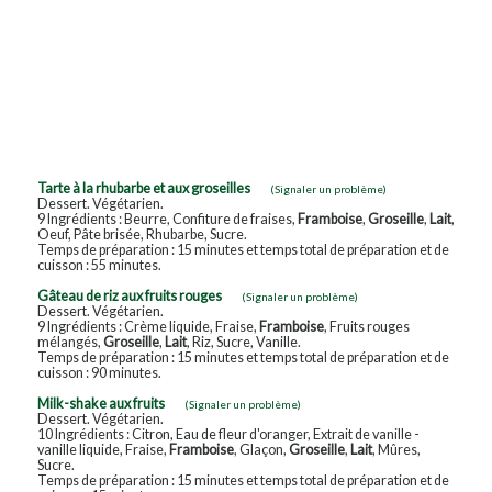
Tarte à la rhubarbe et aux groseilles
(Signaler un problème)
Dessert. Végétarien.
9 Ingrédients : Beurre, Confiture de fraises,
Framboise
,
Groseille
,
Lait
,
Oeuf, Pâte brisée, Rhubarbe, Sucre.
Temps de préparation : 15 minutes et temps total de préparation et de
cuisson : 55 minutes.
Gâteau de riz aux fruits rouges
(Signaler un problème)
Dessert. Végétarien.
9 Ingrédients : Crème liquide, Fraise,
Framboise
, Fruits rouges
mélangés,
Groseille
,
Lait
, Riz, Sucre, Vanille.
Temps de préparation : 15 minutes et temps total de préparation et de
cuisson : 90 minutes.
Milk-shake aux fruits
(Signaler un problème)
Dessert. Végétarien.
10 Ingrédients : Citron, Eau de fleur d'oranger, Extrait de vanille -
vanille liquide, Fraise,
Framboise
, Glaçon,
Groseille
,
Lait
, Mûres,
Sucre.
Temps de préparation : 15 minutes et temps total de préparation et de