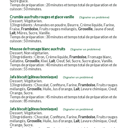
Sucre glace.
Temps de préparation : 20 minutes et temps total de préparation et de
cuisson : 50 minutes.
Crumble aux fruits rouges et glace vanille
(Signaler un problème)
Dessert. Végétarien.
13 Ingrédients : Amandes en poudre, Beurre, Crème liquide, Farine,
Fraise,
Framboise
, Fruits rouges mélangés,
Groseille
, Jaune d'oeuf,
Lait
, Mûres, Sucre, Vanille.
Temps de préparation : 30 minutes et temps total de préparation et de
cuisson : 50 minutes.
Mousse de fromage blanc aux fruits
(Signaler un problème)
Dessert. Non végétarien.
13 Ingrédients : Citron, Crème liquide,
Framboise
, Fromage blanc,
Gélatine,
Groseille
, Kiwi,
Lait
, Oeuf, Sel, Sucre, Sucre glace, Vanille.
Temps de préparation : 40 minutes et temps total de préparation et de
cuisson : 55 minutes.
Jafa biscuit (gâteau bosniaque)
(Signaler un problème)
Dessert. Végétarien.
13 Ingrédients : Chocolat, Confiture, Farine,
Framboise
, Fruits rouges
mélangés,
Groseille
, Huile, Jus d'orange,
Lait
, Levure chimique, Oeuf,
Orange, Sucre.
Temps de préparation : 45 minutes et temps total de préparation et de
cuisson : 85 minutes.
Jafa biscuit (gâteau bosniaque)
(Signaler un problème)
Dessert. Végétarien.
13 Ingrédients : Chocolat, Confiture, Farine,
Framboise
, Fruits rouges
mélangés,
Groseille
, Huile, Jus d'orange,
Lait
, Levure chimique, Oeuf,
Orange, Sucre.