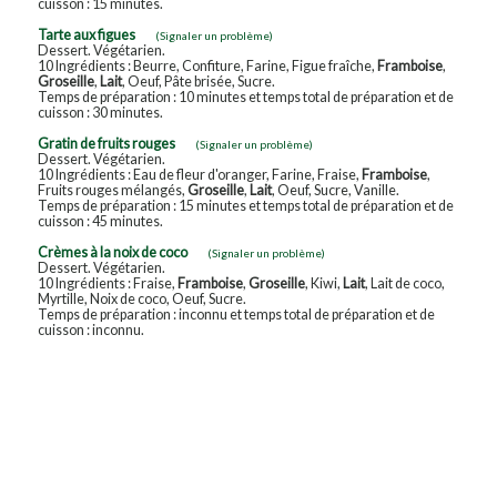
cuisson : 15 minutes.
Tarte aux figues
(Signaler un problème)
Dessert. Végétarien.
10 Ingrédients : Beurre, Confiture, Farine, Figue fraîche,
Framboise
,
Groseille
,
Lait
, Oeuf, Pâte brisée, Sucre.
Temps de préparation : 10 minutes et temps total de préparation et de
cuisson : 30 minutes.
Gratin de fruits rouges
(Signaler un problème)
Dessert. Végétarien.
10 Ingrédients : Eau de fleur d'oranger, Farine, Fraise,
Framboise
,
Fruits rouges mélangés,
Groseille
,
Lait
, Oeuf, Sucre, Vanille.
Temps de préparation : 15 minutes et temps total de préparation et de
cuisson : 45 minutes.
Crèmes à la noix de coco
(Signaler un problème)
Dessert. Végétarien.
10 Ingrédients : Fraise,
Framboise
,
Groseille
, Kiwi,
Lait
, Lait de coco,
Myrtille, Noix de coco, Oeuf, Sucre.
Temps de préparation : inconnu et temps total de préparation et de
cuisson : inconnu.