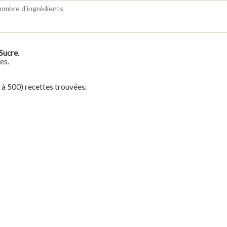
Sucre
.
es.
é à 500) recettes trouvées.