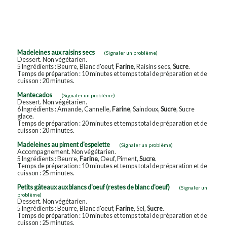
Madeleines aux raisins secs
(Signaler un problème)
Dessert. Non végétarien.
5 Ingrédients : Beurre, Blanc d'oeuf,
Farine
, Raisins secs,
Sucre
.
Temps de préparation : 10 minutes et temps total de préparation et de
cuisson : 20 minutes.
Mantecados
(Signaler un problème)
Dessert. Non végétarien.
6 Ingrédients : Amande, Cannelle,
Farine
, Saindoux,
Sucre
, Sucre
glace.
Temps de préparation : 20 minutes et temps total de préparation et de
cuisson : 20 minutes.
Madeleines au piment d'espelette
(Signaler un problème)
Accompagnement. Non végétarien.
5 Ingrédients : Beurre,
Farine
, Oeuf, Piment,
Sucre
.
Temps de préparation : 10 minutes et temps total de préparation et de
cuisson : 25 minutes.
Petits gâteaux aux blancs d'oeuf (restes de blanc d'oeuf)
(Signaler un
problème)
Dessert. Non végétarien.
5 Ingrédients : Beurre, Blanc d'oeuf,
Farine
, Sel,
Sucre
.
Temps de préparation : 10 minutes et temps total de préparation et de
cuisson : 25 minutes.