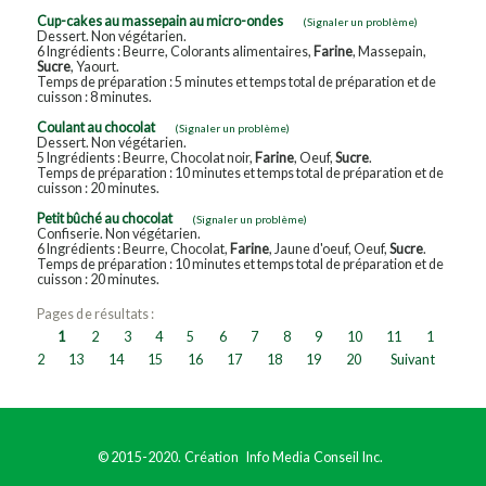
Cup-cakes au massepain au micro-ondes
(Signaler un problème)
Dessert. Non végétarien.
6 Ingrédients : Beurre, Colorants alimentaires,
Farine
, Massepain,
Sucre
, Yaourt.
Temps de préparation : 5 minutes et temps total de préparation et de
cuisson : 8 minutes.
Coulant au chocolat
(Signaler un problème)
Dessert. Non végétarien.
5 Ingrédients : Beurre, Chocolat noir,
Farine
, Oeuf,
Sucre
.
Temps de préparation : 10 minutes et temps total de préparation et de
cuisson : 20 minutes.
Petit bûché au chocolat
(Signaler un problème)
Confiserie. Non végétarien.
6 Ingrédients : Beurre, Chocolat,
Farine
, Jaune d'oeuf, Oeuf,
Sucre
.
Temps de préparation : 10 minutes et temps total de préparation et de
cuisson : 20 minutes.
Pages de résultats :
1
2
3
4
5
6
7
8
9
10
11
1
2
13
14
15
16
17
18
19
20
Suivant
© 2015-2020. Création
Info Media Conseil Inc.