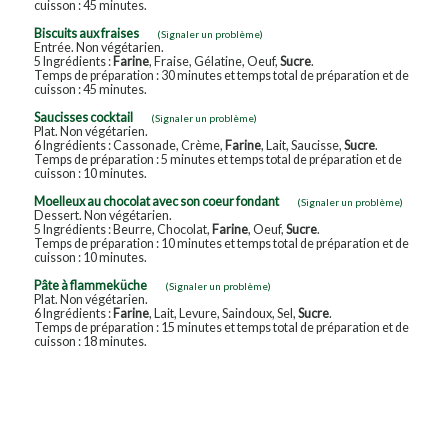
cuisson : 45 minutes.
Biscuits aux fraises
(Signaler un problème)
Entrée. Non végétarien.
5 Ingrédients :
Farine
, Fraise, Gélatine, Oeuf,
Sucre
.
Temps de préparation : 30 minutes et temps total de préparation et de
cuisson : 45 minutes.
Saucisses cocktail
(Signaler un problème)
Plat. Non végétarien.
6 Ingrédients : Cassonade, Crème,
Farine
, Lait, Saucisse,
Sucre
.
Temps de préparation : 5 minutes et temps total de préparation et de
cuisson : 10 minutes.
Moelleux au chocolat avec son coeur fondant
(Signaler un problème)
Dessert. Non végétarien.
5 Ingrédients : Beurre, Chocolat,
Farine
, Oeuf,
Sucre
.
Temps de préparation : 10 minutes et temps total de préparation et de
cuisson : 10 minutes.
Pâte à flammeküche
(Signaler un problème)
Plat. Non végétarien.
6 Ingrédients :
Farine
, Lait, Levure, Saindoux, Sel,
Sucre
.
Temps de préparation : 15 minutes et temps total de préparation et de
cuisson : 18 minutes.