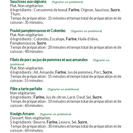
Saucisses aux oignons
(Signaler un problème)
Plat. Non végétarien.
6 Ingrédients : Consommé de boeuf,
Farine
, Oignon, Saucisse,
Sucre
,
Thym.
Temps de préparation : 15 minutes et temps total de préparation et de
cuisson : 35 minutes.
Poulet pamplemousse et Colombo
(Signaler un problème)
Plat. Non végétarien.
6 Ingrédients : Colombo, Escalope,
Farine
, Huile d'olive,
Pamplemousse,
Sucre
.
Temps de préparation : 20 minutes et temps total de préparation et de
cuisson : 40 minutes.
Filets de porc au jus de pommes et aux amandes
(Signaler un
problème)
Plat. Non végétarien.
6 Ingrédients : Ail, Amande,
Farine
, Jus de pommes, Porc,
Sucre
.
Temps de préparation : 15 minutes et temps total de préparation et de
cuisson : 55 minutes.
Pâte a tarte parfaite
(Signaler un problème)
Non végétarien.
6 Ingrédients :
Farine
, Jus de citron, Lard, Oeuf, Sel,
Sucre
.
Temps de préparation : 10 minutes et temps total de préparation et de
cuisson : 60 minutes.
Kouign Amann
(Signaler un problème)
Dessert. Non végétarien.
5 Ingrédients : Beurre,
Farine
, Levure, Sel,
Sucre
.
Temps de préparation : 30 minutes et temps total de préparation et de
cuisson : 60 minutes.