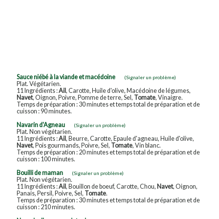
Sauce niébé à la viande et macédoine
(Signaler un problème)
Plat. Végétarien.
11 Ingrédients :
Ail
, Carotte, Huile d'olive, Macédoine de légumes,
Navet
, Oignon, Poivre, Pomme de terre, Sel,
Tomate
, Vinaigre.
Temps de préparation : 30 minutes et temps total de préparation et de
cuisson : 90 minutes.
Navarin d'Agneau
(Signaler un problème)
Plat. Non végétarien.
11 Ingrédients :
Ail
, Beurre, Carotte, Epaule d'agneau, Huile d'olive,
Navet
, Pois gourmands, Poivre, Sel,
Tomate
, Vin blanc.
Temps de préparation : 20 minutes et temps total de préparation et de
cuisson : 100 minutes.
Bouilli de maman
(Signaler un problème)
Plat. Non végétarien.
11 Ingrédients :
Ail
, Bouillon de boeuf, Carotte, Chou,
Navet
, Oignon,
Panais, Persil, Poivre, Sel,
Tomate
.
Temps de préparation : 30 minutes et temps total de préparation et de
cuisson : 210 minutes.