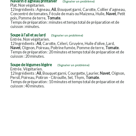
Navarin d'agneau printanier
(Signaler un problème)
Plat. Non végétarien.
12 Ingrédients : Agneau,
Ail
, Bouquet garni, Carotte, Collier d'agneau,
Concentré de tomates, Fécule de maïs ou Maïzena, Huile,
Navet
, Petit
pois, Pomme de terre,
Tomate
.
Temps de préparation : minutes et temps total de préparation et de
cuisson : minutes.
Soupe à l'ail et au lard
(Signaler un problème)
Entrée. Non végétarien.
12 Ingrédients :
Ail
, Carotte, Céleri, Gruyère, Huile d'olive, Lard,
Navet
, Oignon, Poireau, Poitrine fumée, Pomme de terre,
Tomate
.
Temps de préparation : 20 minutes et temps total de préparation et de
cuisson : 20 minutes.
Soupe de légumes légère
(Signaler un problème)
Entrée. Végétarien.
12 Ingrédients :
Ail
, Bouquet garni, Courgette, Laurier,
Navet
, Oignon,
Persil, Poireau, Potiron - Citrouille, Sel, Thym,
Tomate
.
Temps de préparation : 10 minutes et temps total de préparation et de
cuisson : 40 minutes.