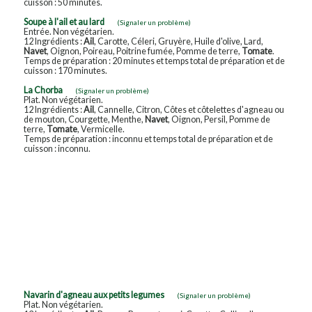
cuisson : 50 minutes.
Soupe à l'ail et au lard
(Signaler un problème)
Entrée. Non végétarien.
12 Ingrédients :
Ail
, Carotte, Céleri, Gruyère, Huile d'olive, Lard,
Navet
, Oignon, Poireau, Poitrine fumée, Pomme de terre,
Tomate
.
Temps de préparation : 20 minutes et temps total de préparation et de
cuisson : 170 minutes.
La Chorba
(Signaler un problème)
Plat. Non végétarien.
12 Ingrédients :
Ail
, Cannelle, Citron, Côtes et côtelettes d'agneau ou
de mouton, Courgette, Menthe,
Navet
, Oignon, Persil, Pomme de
terre,
Tomate
, Vermicelle.
Temps de préparation : inconnu et temps total de préparation et de
cuisson : inconnu.
Navarin d'agneau aux petits legumes
(Signaler un problème)
Plat. Non végétarien.