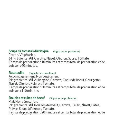
Soupe de tomates diététique
(Signaler un problème)
Entrée. Végétarien.
6 Ingrédients :
Ail
, Carotte,
Navet
, Oignon, Sucre,
Tomate
.
Temps de préparation : 10 minutes et temps total de préparation et de
cuisson : 40 minutes.
Ratatouille
(Signaler un problème)
Accompagnement. Non végétarien.
9 Ingrédients :
Ail
, Aubergine, Carotte, Coeur de boeuf, Courgette,
Navet
, Oignon, Poivron,
Tomate
.
Temps de préparation : 30 minutes et temps total de préparation et de
cuisson : 110 minutes.
Boucles et cubes de boeuf
(Signaler un problème)
Plat. Non végétarien.
9 Ingrédients :
Ail
, Bouillon de boeuf, Carotte, Céleri,
Navet
, Pâtes,
Poivre, Soupe à l'oignon,
Tomate
.
Temps de préparation : 20 minutes et temps total de préparation et de