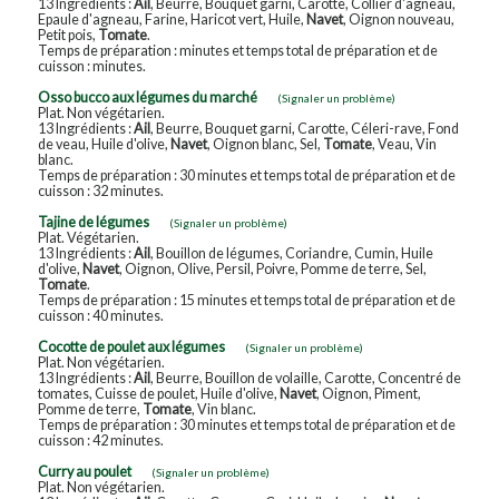
13 Ingrédients :
Ail
, Beurre, Bouquet garni, Carotte, Collier d'agneau,
Epaule d'agneau, Farine, Haricot vert, Huile,
Navet
, Oignon nouveau,
Petit pois,
Tomate
.
Temps de préparation : minutes et temps total de préparation et de
cuisson : minutes.
Osso bucco aux légumes du marché
(Signaler un problème)
Plat. Non végétarien.
13 Ingrédients :
Ail
, Beurre, Bouquet garni, Carotte, Céleri-rave, Fond
de veau, Huile d'olive,
Navet
, Oignon blanc, Sel,
Tomate
, Veau, Vin
blanc.
Temps de préparation : 30 minutes et temps total de préparation et de
cuisson : 32 minutes.
Tajine de légumes
(Signaler un problème)
Plat. Végétarien.
13 Ingrédients :
Ail
, Bouillon de légumes, Coriandre, Cumin, Huile
d'olive,
Navet
, Oignon, Olive, Persil, Poivre, Pomme de terre, Sel,
Tomate
.
Temps de préparation : 15 minutes et temps total de préparation et de
cuisson : 40 minutes.
Cocotte de poulet aux légumes
(Signaler un problème)
Plat. Non végétarien.
13 Ingrédients :
Ail
, Beurre, Bouillon de volaille, Carotte, Concentré de
tomates, Cuisse de poulet, Huile d'olive,
Navet
, Oignon, Piment,
Pomme de terre,
Tomate
, Vin blanc.
Temps de préparation : 30 minutes et temps total de préparation et de
cuisson : 42 minutes.
Curry au poulet
(Signaler un problème)
Plat. Non végétarien.