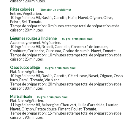
cuisson : 200 minutes.
Pâtes colorées
(Signaler un problème)
Entrée. Végétarien.
10 Ingrédients :
Ail
, Basilic, Carotte, Huile,
Navet
, Oignon, Olive,
Poivre, Sel,
Tomate
.
Temps de préparation : 0 minutes et temps total de préparation et de
cuisson : 20 minutes.
Légumes rouges à l'indienne
(Signaler un problème)
Accompagnement. Végétarien.
10 Ingrédients :
Ail
, Brocoli, Cannelle, Concentré de tomates,
Confiture, Coriandre, Curcuma, Graine de cumin,
Navet
,
Tomate
.
Temps de préparation : 10 minutes et temps total de préparation et de
cuisson : 25 minutes.
Osso bucco allégé
(Signaler un problème)
Plat. Non végétarien.
10 Ingrédients :
Ail
, Basilic, Carotte, Céleri-rave,
Navet
, Oignon, Osso
buco, Persil,
Tomate
, Vin blanc.
Temps de préparation : 20 minutes et temps total de préparation et de
cuisson : 80 minutes.
Mafé africain
(Signaler un problème)
Plat. Non végétarien.
11 Ingrédients :
Ail
, Aubergine, Chou vert, Huile d'arachide, Laurier,
Navet
, Oignon, Patate douce, Piment, Poulet,
Tomate
.
Temps de préparation : 15 minutes et temps total de préparation et de
cuisson : 90 minutes.