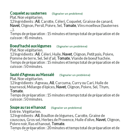
Coquelet au sauternes
(Signaler un problème)
Plat. Non végétarien.
12 Ingrédients :
Ail
, Carotte, Céleri, Coquelet, Graisse de canard,
Navet
, Oignon, Persil, Poivre, Sel,
Tomate
, Vins moelleux (Sauternes
...).
Temps de préparation : 15 minutes et temps total de préparation et de
cuisson : 45 minutes.
Boeuf haché aux légumes
(Signaler un problème)
Plat. Non végétarien.
12 Ingrédients :
Ail
, Céleri, Huile,
Navet
, Oignon, Petit pois, Poivre,
Pomme de terre, Sel, Sel d'ail,
Tomate
, Viande de boeuf hachée.
Temps de préparation : 15 minutes et temps total de préparation et de
cuisson : 50 minutes.
Sauté d'Agneau au Massalé
(Signaler un problème)
Plat. Non végétarien.
12 Ingrédients : Agneau,
Ail
, Curcuma, Curry ou Cari, Huile de
tournesol, Mélange d'épices,
Navet
, Oignon, Poivre, Sel, Thym,
Tomate
.
Temps de préparation : 15 minutes et temps total de préparation et de
cuisson : 50 minutes.
Soupe au ras el hanout
(Signaler un problème)
Entrée. Végétarien.
12 Ingrédients :
Ail
, Bouillon de légumes, Carotte, Graine de
couscous, Gros sel, Herbes de Provence, Huile d'olive,
Navet
, Oignon,
Poivre noir, Ras el hanout,
Tomate
.
Temps de préparation : 20 minutes et temps total de préparation et de