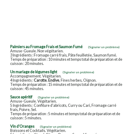
Palmiers au Fromage Frais et Saumon Fumé
(Signaler un problème)
Amuse-Gueule. Non végétarien.
3 Ingrédients : Fromage carré frais, Pâte feuilletée, Saumon fumé.
Temps de préparation : 10 minutes et temps total de préparation et de
cuisson : 20 minutes.
Un mariage de légumes light
(Signaler un problème)
Accompagnement. Végétarien.
4 Ingrédients :
Carotte
,
Endive
, Fines herbes, Oignon.
Temps de préparation : 15 minutes et temps total de préparation et de
cuisson : 45 minutes.
Sauce apéritif
(Signaler un problème)
Amuse-Gueule. Végétarien.
5 Ingrédients : Confiture d'abricots, Curry ou Cari, Fromage carré
frais, Poivre, Sel.
Temps de préparation : 5 minutes et temps total de préparation et de
cuisson : 5 minutes.
Vin d'Oranges
(Signaler un problème)
Boissons et Cocktails. Végétarien.