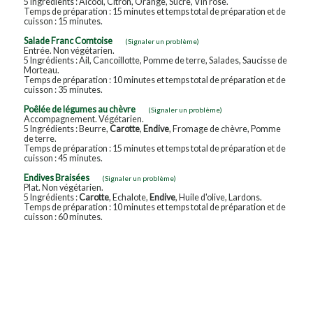
5 Ingrédients : Alcool, Citron, Orange, Sucre, Vin rosé.
Temps de préparation : 15 minutes et temps total de préparation et de
cuisson : 15 minutes.
Salade Franc Comtoise
(Signaler un problème)
Entrée. Non végétarien.
5 Ingrédients : Ail, Cancoillotte, Pomme de terre, Salades, Saucisse de
Morteau.
Temps de préparation : 10 minutes et temps total de préparation et de
cuisson : 35 minutes.
Poêlée de légumes au chèvre
(Signaler un problème)
Accompagnement. Végétarien.
5 Ingrédients : Beurre,
Carotte
,
Endive
, Fromage de chèvre, Pomme
de terre.
Temps de préparation : 15 minutes et temps total de préparation et de
cuisson : 45 minutes.
Endives Braisées
(Signaler un problème)
Plat. Non végétarien.
5 Ingrédients :
Carotte
, Echalote,
Endive
, Huile d'olive, Lardons.
Temps de préparation : 10 minutes et temps total de préparation et de
cuisson : 60 minutes.