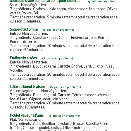
Sauce au crabe et mascarpone pour crudités
(Signaler un problème)
Sauce. Non végétarien.
7 Ingrédients : Crabes, Jus de citron, Mascarpone, Moutarde, Olives
vertes, Poivre, Sel.
Temps de préparation : 5 minutes et temps total de préparation et de
cuisson : 5 minutes.
Soupe d'automne
(Signaler un problème)
Entrée. Non végétarien.
7 Ingrédients :
Carotte
, Citron, Cumin,
Endive
, Lardons, Poireau,
Pomme de terre.
Temps de préparation : 20 minutes et temps total de préparation et de
cuisson : 50 minutes.
Endives braisées
(Signaler un problème)
Entrée. Non végétarien.
7 Ingrédients : Bouquet garni,
Carotte
,
Endive
, Lard, Oignon, Veau,
Volaille.
Temps de préparation : 20 minutes et temps total de préparation et de
cuisson : 80 minutes.
Côte de boeuf braisée
(Signaler un problème)
Accompagnement. Non végétarien.
7 Ingrédients : Bouquet garni,
Carotte
, Côtes et basses-côtes de
boeuf, Lard, Oignon, Veau, Vin blanc.
Temps de préparation : 60 minutes et temps total de préparation et de
cuisson : 100 minutes.
Poulet vapeur à l'anis
(Signaler un problème)
Plat. Non végétarien.
8 Ingrédients : Anis, Bouillon de volaille, Brocoli,
Carotte
, Crème
fraîche, Cuisse de poulet,
Endive
, Olives noires.