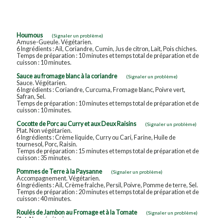
Houmous
(Signaler un problème)
Amuse-Gueule. Végétarien.
6 Ingrédients : Ail, Coriandre, Cumin, Jus de citron, Lait, Pois chiches.
Temps de préparation : 10 minutes et temps total de préparation et de
cuisson : 10 minutes.
Sauce au fromage blanc à la coriandre
(Signaler un problème)
Sauce. Végétarien.
6 Ingrédients : Coriandre, Curcuma, Fromage blanc, Poivre vert,
Safran, Sel.
Temps de préparation : 10 minutes et temps total de préparation et de
cuisson : 10 minutes.
Cocotte de Porc au Curry et aux Deux Raisins
(Signaler un problème)
Plat. Non végétarien.
6 Ingrédients : Crème liquide, Curry ou Cari, Farine, Huile de
tournesol, Porc, Raisin.
Temps de préparation : 15 minutes et temps total de préparation et de
cuisson : 35 minutes.
Pommes de Terre à la Paysanne
(Signaler un problème)
Accompagnement. Végétarien.
6 Ingrédients : Ail, Crème fraîche, Persil, Poivre, Pomme de terre, Sel.
Temps de préparation : 20 minutes et temps total de préparation et de
cuisson : 40 minutes.
Roulés de Jambon au Fromage et à la Tomate
(Signaler un problème)