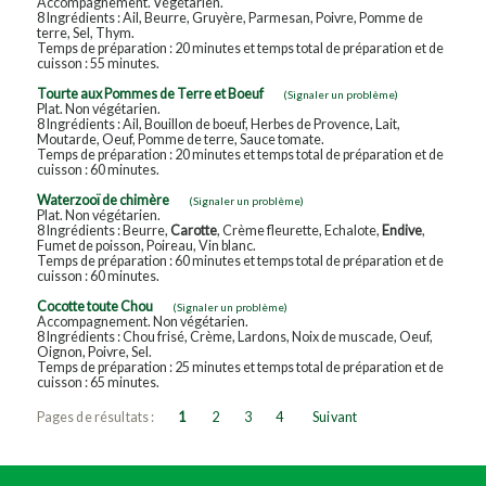
Accompagnement. Végétarien.
8 Ingrédients : Ail, Beurre, Gruyère, Parmesan, Poivre, Pomme de
terre, Sel, Thym.
Temps de préparation : 20 minutes et temps total de préparation et de
cuisson : 55 minutes.
Tourte aux Pommes de Terre et Boeuf
(Signaler un problème)
Plat. Non végétarien.
8 Ingrédients : Ail, Bouillon de boeuf, Herbes de Provence, Lait,
Moutarde, Oeuf, Pomme de terre, Sauce tomate.
Temps de préparation : 20 minutes et temps total de préparation et de
cuisson : 60 minutes.
Waterzooï de chimère
(Signaler un problème)
Plat. Non végétarien.
8 Ingrédients : Beurre,
Carotte
, Crème fleurette, Echalote,
Endive
,
Fumet de poisson, Poireau, Vin blanc.
Temps de préparation : 60 minutes et temps total de préparation et de
cuisson : 60 minutes.
Cocotte toute Chou
(Signaler un problème)
Accompagnement. Non végétarien.
8 Ingrédients : Chou frisé, Crème, Lardons, Noix de muscade, Oeuf,
Oignon, Poivre, Sel.
Temps de préparation : 25 minutes et temps total de préparation et de
cuisson : 65 minutes.
Pages de résultats :
1
2
3
4
Suivant