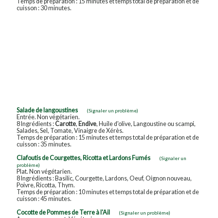
Temps de préparation : 15 minutes et temps total de préparation et de
cuisson : 30 minutes.
Salade de langoustines
(Signaler un problème)
Entrée. Non végétarien.
8 Ingrédients :
Carotte
,
Endive
, Huile d'olive, Langoustine ou scampi,
Salades, Sel, Tomate, Vinaigre de Xérès.
Temps de préparation : 15 minutes et temps total de préparation et de
cuisson : 35 minutes.
Clafoutis de Courgettes, Ricotta et Lardons Fumés
(Signaler un
problème)
Plat. Non végétarien.
8 Ingrédients : Basilic, Courgette, Lardons, Oeuf, Oignon nouveau,
Poivre, Ricotta, Thym.
Temps de préparation : 10 minutes et temps total de préparation et de
cuisson : 45 minutes.
Cocotte de Pommes de Terre à l'Ail
(Signaler un problème)