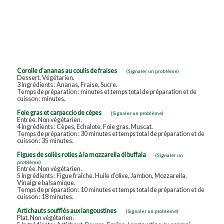
Corolle d'ananas au coulis de fraises
(Signaler un problème)
Dessert. Végétarien.
3 Ingrédients : Ananas, Fraise, Sucre.
Temps de préparation : minutes et temps total de préparation et de
cuisson : minutes.
Foie gras et carpaccio de cèpes
(Signaler un problème)
Entrée. Non végétarien.
4 Ingrédients : Cèpes, Echalote, Foie gras, Muscat.
Temps de préparation : 30 minutes et temps total de préparation et de
cuisson : 35 minutes.
Figues de soliès roties à la mozzarella di buffala
(Signaler un
problème)
Entrée. Non végétarien.
5 Ingrédients : Figue fraîche, Huile d'olive, Jambon, Mozzarella,
Vinaigre balsamique.
Temps de préparation : 10 minutes et temps total de préparation et de
cuisson : 18 minutes.
Artichauts soufflés aux langoustines
(Signaler un problème)
Plat. Non végétarien.