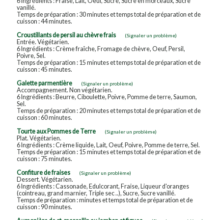
6 Ingrédients : Fraise, Lait, Oeuf, Sucre, Sucre en morceaux, Sucre
vanillé.
Temps de préparation : 30 minutes et temps total de préparation et de
cuisson : 44 minutes.
Croustillants de persil au chèvre frais
(Signaler un problème)
Entrée. Végétarien.
6 Ingrédients : Crème fraîche, Fromage de chèvre, Oeuf, Persil,
Poivre, Sel.
Temps de préparation : 15 minutes et temps total de préparation et de
cuisson : 45 minutes.
Galette parmentière
(Signaler un problème)
Accompagnement. Non végétarien.
6 Ingrédients : Beurre, Ciboulette, Poivre, Pomme de terre, Saumon,
Sel.
Temps de préparation : 20 minutes et temps total de préparation et de
cuisson : 60 minutes.
Tourte aux Pommes de Terre
(Signaler un problème)
Plat. Végétarien.
6 Ingrédients : Crème liquide, Lait, Oeuf, Poivre, Pomme de terre, Sel.
Temps de préparation : 15 minutes et temps total de préparation et de
cuisson : 75 minutes.
Confiture de fraises
(Signaler un problème)
Dessert. Végétarien.
6 Ingrédients : Cassonade, Edulcorant, Fraise, Liqueur d'oranges
(cointreau, grand marnier, Triple sec ..), Sucre, Sucre vanillé.
Temps de préparation : minutes et temps total de préparation et de
cuisson : 90 minutes.