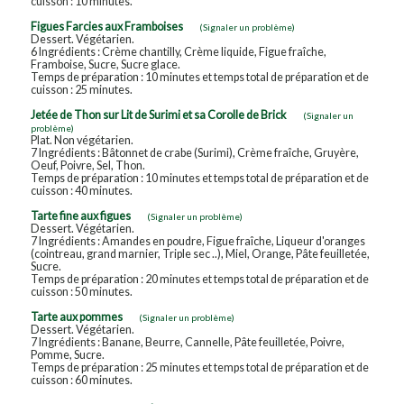
cuisson : 10 minutes.
Figues Farcies aux Framboises
(Signaler un problème)
Dessert. Végétarien.
6 Ingrédients : Crème chantilly, Crème liquide, Figue fraîche,
Framboise, Sucre, Sucre glace.
Temps de préparation : 10 minutes et temps total de préparation et de
cuisson : 25 minutes.
Jetée de Thon sur Lit de Surimi et sa Corolle de Brick
(Signaler un
problème)
Plat. Non végétarien.
7 Ingrédients : Bâtonnet de crabe (Surimi), Crème fraîche, Gruyère,
Oeuf, Poivre, Sel, Thon.
Temps de préparation : 10 minutes et temps total de préparation et de
cuisson : 40 minutes.
Tarte fine aux figues
(Signaler un problème)
Dessert. Végétarien.
7 Ingrédients : Amandes en poudre, Figue fraîche, Liqueur d'oranges
(cointreau, grand marnier, Triple sec ..), Miel, Orange, Pâte feuilletée,
Sucre.
Temps de préparation : 20 minutes et temps total de préparation et de
cuisson : 50 minutes.
Tarte aux pommes
(Signaler un problème)
Dessert. Végétarien.
7 Ingrédients : Banane, Beurre, Cannelle, Pâte feuilletée, Poivre,
Pomme, Sucre.
Temps de préparation : 25 minutes et temps total de préparation et de
cuisson : 60 minutes.