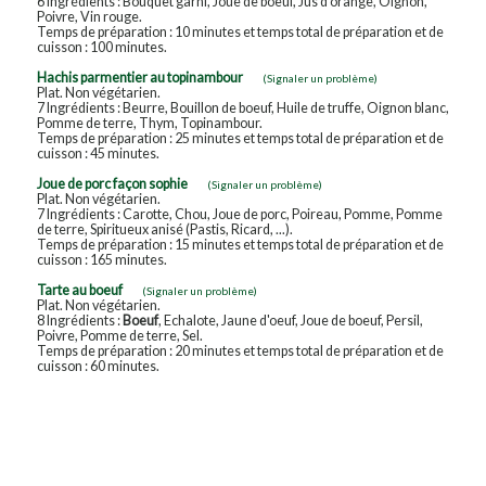
6 Ingrédients : Bouquet garni, Joue de boeuf, Jus d'orange, Oignon,
Poivre, Vin rouge.
Temps de préparation : 10 minutes et temps total de préparation et de
cuisson : 100 minutes.
Hachis parmentier au topinambour
(Signaler un problème)
Plat. Non végétarien.
7 Ingrédients : Beurre, Bouillon de boeuf, Huile de truffe, Oignon blanc,
Pomme de terre, Thym, Topinambour.
Temps de préparation : 25 minutes et temps total de préparation et de
cuisson : 45 minutes.
Joue de porc façon sophie
(Signaler un problème)
Plat. Non végétarien.
7 Ingrédients : Carotte, Chou, Joue de porc, Poireau, Pomme, Pomme
de terre, Spiritueux anisé (Pastis, Ricard, ...).
Temps de préparation : 15 minutes et temps total de préparation et de
cuisson : 165 minutes.
Tarte au boeuf
(Signaler un problème)
Plat. Non végétarien.
8 Ingrédients :
Boeuf
, Echalote, Jaune d'oeuf, Joue de boeuf, Persil,
Poivre, Pomme de terre, Sel.
Temps de préparation : 20 minutes et temps total de préparation et de
cuisson : 60 minutes.