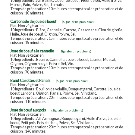
10 Ingrédients : Ail, Basilic, Coeur de boeuf, Fleur de sel, Huile d'olive,
Morue, Pain, Poivre, Sel, Tomate.
Temps de préparation : 10 minutes et temps total de préparation et de
cuisson : 10 minutes.
Carbonade de joue de boeuf
(Signaler un problème)
Plat. Non végétarien.
10 Ingrédients : Bière, Cannelle, Carotte, Cassonade, Clou de girofle,
Huile, Joue de boeuf, Oignon, Poivre, Sel.
Temps de préparation : 15 minutes et temps total de préparation et de
cuisson : 15 minutes.
Joue de boeuf a la cannelle
(Signaler un problème)
Plat. Non végétarien.
10 Ingrédients : Beurre, Cannelle, Joue de boeuf, Laurier, Muscat,
Oignon, Oignon rouge, Poivre, Sel, Vin.
Temps de préparation : 10 minutes et temps total de préparation et de
cuisson : 70 minutes.
Bœuf Carottes et Panais
(Signaler un problème)
Plat. Non végétarien.
10 Ingrédients : Bouillon de volaille, Bouquet garni, Carotte, Joue de
boeuf, Lardons, Oignon, Panais, Poivre, Sel, Vin blanc.
Temps de préparation : 20 minutes et temps total de préparation et de
cuisson : 110 minutes.
Joue de bœuf aux pois
(Signaler un problème)
Plat. Non végétarien.
10 Ingrédients : Ail, Armagnac, Bouquet garni, Huile d'olive, Joue de
boeuf, Petit pois, Pois chiches, Poivre, Sel, Vin blanc.
Temps de préparation : 20 minutes et temps total de préparation et de
cuisson : 140 minutes.