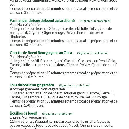
Fond de veau, Gingembre, Huile, Paleron de boeuf, Poivre, Romsteck,
Sel.
Temps de préparation : 15 minutes et temps total de préparation et de
cuisson : 35 minutes.
Parmentier de joue de boeuf au lard fumé
(Signaler un problème)
Plat. Non végétarien.
11 Ingrédients : Beurre, Crème, Fleur de sel, Huile d'olive, Joue de
boeuf, Lard, Oignon, Oignon rouge, Poivre, Pomme de terre,
Rhubarbe.
Temps de préparation : 40 minutes et temps total de préparation et de
cuisson : 80 minutes.
Cocotte de Boeuf Bourguignon au Coca
(Signaler un problème)
Plat. Non végétarien.
11 Ingrédients : Ail, Bouquet garni, Carotte, Coca cola ou Pepsi Cola,
Farine, Huile de tournesol, Lardons, Oignon, Poivre, Queue de boeuf,
Sel.
Temps de préparation : 15 minutes et temps total de préparation et de
cuisson : 110 minutes.
Joue de boeuf au gingembre
(Signaler un problème)
Accompagnement. Non végétarien.
11 Ingrédients : Bouillon de boeuf, Bouquet garni, Carotte, Cerfeuil,
Farine, Gingembre, Huile, Joue de boeuf, Poivre, Sel, Vin rouge.
Temps de préparation : 30 minutes et temps total de préparation et de
cuisson : 150 minutes.
Bouillon de boeuf
(Signaler un problème)
Entrée. Non végétarien.
11 Ingrédients : Bouquet garni, Carotte, Clou de girofle, Côtes et
basses-côtes de boeuf, Joue de boeuf, Navet, Oignon, Os à moëlle,