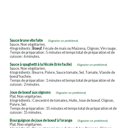
Sauce brune vite faite
(Signaler un problème)
Sauce. Non végétarien.
4 Ingrédients :
Boeuf
, Fécule de maïs ou Maïzena, Oignon, Vin rouge.
Temps de préparation : 5 minutes et temps total de préparation et de
cuisson : 6 minutes.
Sauce à spaghetti à la Nicole (très facile)
(Signaler un problème)
Sauce. Non végétarien.
6 Ingrédients : Beurre, Poivre, Sauce tomate, Sel, Tomate, Viande de
boeuf hachée.
Temps de préparation : 1 minutes et temps total de préparation et de
cuisson : 2 minutes.
Joue de boeuf aux oignons
(Signaler un problème)
Plat. Non végétarien.
6 Ingrédients : Concentré de tomates, Huile, Joue de boeuf, Oignon,
Poivre, Sel.
Temps de préparation : 15 minutes et temps total de préparation et de
cuisson : 15 minutes.
Bourguignon de joue de boeuf à l'orange
(Signaler un problème)
Plat. Non végétarien.