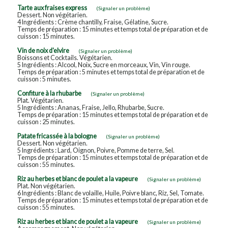
Tarte aux fraises express
(Signaler un problème)
Dessert. Non végétarien.
4 Ingrédients : Crème chantilly, Fraise, Gélatine, Sucre.
Temps de préparation : 15 minutes et temps total de préparation et de
cuisson : 15 minutes.
Vin de noix d'elvire
(Signaler un problème)
Boissons et Cocktails. Végétarien.
5 Ingrédients : Alcool, Noix, Sucre en morceaux, Vin, Vin rouge.
Temps de préparation : 5 minutes et temps total de préparation et de
cuisson : 5 minutes.
Confiture à la rhubarbe
(Signaler un problème)
Plat. Végétarien.
5 Ingrédients : Ananas, Fraise, Jello, Rhubarbe, Sucre.
Temps de préparation : 15 minutes et temps total de préparation et de
cuisson : 25 minutes.
Patate fricassée à la bologne
(Signaler un problème)
Dessert. Non végétarien.
5 Ingrédients : Lard, Oignon, Poivre, Pomme de terre, Sel.
Temps de préparation : 15 minutes et temps total de préparation et de
cuisson : 55 minutes.
Riz au herbes et blanc de poulet a la vapeure
(Signaler un problème)
Plat. Non végétarien.
6 Ingrédients : Blanc de volaille, Huile, Poivre blanc, Riz, Sel, Tomate.
Temps de préparation : 15 minutes et temps total de préparation et de
cuisson : 55 minutes.
Riz au herbes et blanc de poulet a la vapeure
(Signaler un problème)