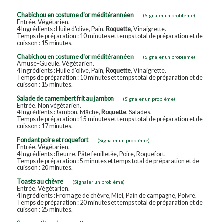
Chabichou en costume d'or méditérannéen
(Signaler un problème)
Entrée. Végétarien.
4 Ingrédients : Huile d'olive, Pain,
Roquette
, Vinaigrette.
Temps de préparation : 10 minutes et temps total de préparation et de
cuisson : 15 minutes.
Chabichou en costume d'or méditérannéen
(Signaler un problème)
Amuse-Gueule. Végétarien.
4 Ingrédients : Huile d'olive, Pain,
Roquette
, Vinaigrette.
Temps de préparation : 10 minutes et temps total de préparation et de
cuisson : 15 minutes.
Salade de camembert frit au jambon
(Signaler un problème)
Entrée. Non végétarien.
4 Ingrédients : Jambon, Mâche,
Roquette
, Salades.
Temps de préparation : 15 minutes et temps total de préparation et de
cuisson : 17 minutes.
Fondant poire et roquefort
(Signaler un problème)
Entrée. Végétarien.
4 Ingrédients : Beurre, Pâte feuilletée, Poire, Roquefort.
Temps de préparation : 5 minutes et temps total de préparation et de
cuisson : 20 minutes.
Toasts au chèvre
(Signaler un problème)
Entrée. Végétarien.
4 Ingrédients : Fromage de chèvre, Miel, Pain de campagne, Poivre.
Temps de préparation : 20 minutes et temps total de préparation et de
cuisson : 25 minutes.