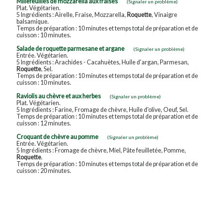
Millefeuilles de mozzarella aux fraises
(Signaler un problème)
Plat. Végétarien.
5 Ingrédients : Airelle, Fraise, Mozzarella,
Roquette
, Vinaigre
balsamique.
Temps de préparation : 10 minutes et temps total de préparation et de
cuisson : 10 minutes.
Salade de roquette parmesane et argane
(Signaler un problème)
Entrée. Végétarien.
5 Ingrédients : Arachides - Cacahuètes, Huile d'argan, Parmesan,
Roquette
, Sel.
Temps de préparation : 10 minutes et temps total de préparation et de
cuisson : 10 minutes.
Raviolis au chèvre et aux herbes
(Signaler un problème)
Plat. Végétarien.
5 Ingrédients : Farine, Fromage de chèvre, Huile d'olive, Oeuf, Sel.
Temps de préparation : 10 minutes et temps total de préparation et de
cuisson : 12 minutes.
Croquant de chèvre au pomme
(Signaler un problème)
Entrée. Végétarien.
5 Ingrédients : Fromage de chèvre, Miel, Pâte feuilletée, Pomme,
Roquette
.
Temps de préparation : 10 minutes et temps total de préparation et de
cuisson : 20 minutes.