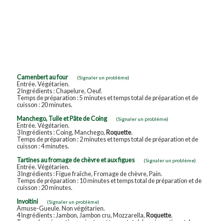
Camenbert au four
(Signaler un problème)
Entrée. Végétarien.
2 Ingrédients : Chapelure, Oeuf.
Temps de préparation : 5 minutes et temps total de préparation et de
cuisson : 20 minutes.
Manchego, Tuile et Pâte de Coing
(Signaler un problème)
Entrée. Végétarien.
3 Ingrédients : Coing, Manchego,
Roquette
.
Temps de préparation : 2 minutes et temps total de préparation et de
cuisson : 4 minutes.
Tartines au fromage de chèvre et aux figues
(Signaler un problème)
Entrée. Végétarien.
3 Ingrédients : Figue fraîche, Fromage de chèvre, Pain.
Temps de préparation : 10 minutes et temps total de préparation et de
cuisson : 20 minutes.
Involtini
(Signaler un problème)
Amuse-Gueule. Non végétarien.
4 Ingrédients : Jambon, Jambon cru, Mozzarella,
Roquette
.