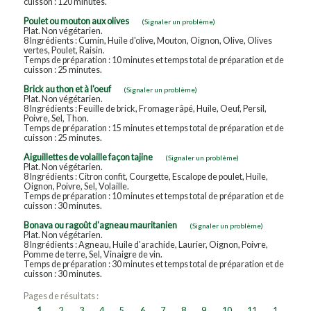
cuisson : 120 minutes.
Poulet ou mouton aux olives
(Signaler un problème)
Plat. Non végétarien.
8 Ingrédients : Cumin, Huile d'olive, Mouton, Oignon, Olive, Olives
vertes, Poulet, Raisin.
Temps de préparation : 10 minutes et temps total de préparation et de
cuisson : 25 minutes.
Brick au thon et à l'oeuf
(Signaler un problème)
Plat. Non végétarien.
8 Ingrédients : Feuille de brick, Fromage râpé, Huile, Oeuf, Persil,
Poivre, Sel, Thon.
Temps de préparation : 15 minutes et temps total de préparation et de
cuisson : 25 minutes.
Aiguillettes de volaille façon tajine
(Signaler un problème)
Plat. Non végétarien.
8 Ingrédients : Citron confit, Courgette, Escalope de poulet, Huile,
Oignon, Poivre, Sel, Volaille.
Temps de préparation : 10 minutes et temps total de préparation et de
cuisson : 30 minutes.
Bonava ou ragoût d'agneau mauritanien
(Signaler un problème)
Plat. Non végétarien.
8 Ingrédients : Agneau, Huile d'arachide, Laurier, Oignon, Poivre,
Pomme de terre, Sel, Vinaigre de vin.
Temps de préparation : 30 minutes et temps total de préparation et de
cuisson : 30 minutes.
Pages de résultats :
1
2
3
4
5
6
7
8
9
10
11
1