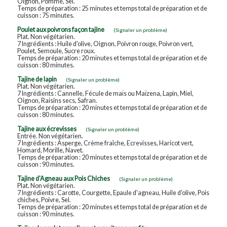
Oignon, Pomme, Sel.
Temps de préparation : 25 minutes et temps total de préparation et de
cuisson : 75 minutes.
Poulet aux poivrons façon tajine
(Signaler un problème)
Plat. Non végétarien.
7 Ingrédients : Huile d'olive, Oignon, Poivron rouge, Poivron vert,
Poulet, Semoule, Sucre roux.
Temps de préparation : 20 minutes et temps total de préparation et de
cuisson : 80 minutes.
Tajine de lapin
(Signaler un problème)
Plat. Non végétarien.
7 Ingrédients : Cannelle, Fécule de maïs ou Maïzena, Lapin, Miel,
Oignon, Raisins secs, Safran.
Temps de préparation : 20 minutes et temps total de préparation et de
cuisson : 80 minutes.
Tajine aux écrevisses
(Signaler un problème)
Entrée. Non végétarien.
7 Ingrédients : Asperge, Crème fraîche, Ecrevisses, Haricot vert,
Homard, Morille, Navet.
Temps de préparation : 20 minutes et temps total de préparation et de
cuisson : 90 minutes.
Tajine d'Agneau aux Pois Chiches
(Signaler un problème)
Plat. Non végétarien.
7 Ingrédients : Carotte, Courgette, Epaule d'agneau, Huile d'olive, Pois
chiches, Poivre, Sel.
Temps de préparation : 20 minutes et temps total de préparation et de
cuisson : 90 minutes.