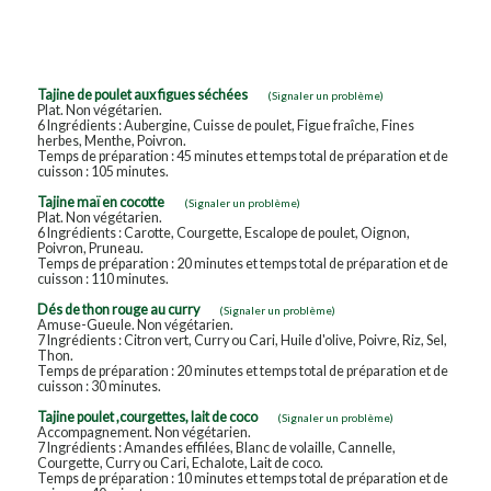
Tajine de poulet aux figues séchées
(Signaler un problème)
Plat. Non végétarien.
6 Ingrédients : Aubergine, Cuisse de poulet, Figue fraîche, Fines
herbes, Menthe, Poivron.
Temps de préparation : 45 minutes et temps total de préparation et de
cuisson : 105 minutes.
Tajine maï en cocotte
(Signaler un problème)
Plat. Non végétarien.
6 Ingrédients : Carotte, Courgette, Escalope de poulet, Oignon,
Poivron, Pruneau.
Temps de préparation : 20 minutes et temps total de préparation et de
cuisson : 110 minutes.
Dés de thon rouge au curry
(Signaler un problème)
Amuse-Gueule. Non végétarien.
7 Ingrédients : Citron vert, Curry ou Cari, Huile d'olive, Poivre, Riz, Sel,
Thon.
Temps de préparation : 20 minutes et temps total de préparation et de
cuisson : 30 minutes.
Tajine poulet ,courgettes, lait de coco
(Signaler un problème)
Accompagnement. Non végétarien.
7 Ingrédients : Amandes effilées, Blanc de volaille, Cannelle,
Courgette, Curry ou Cari, Echalote, Lait de coco.
Temps de préparation : 10 minutes et temps total de préparation et de